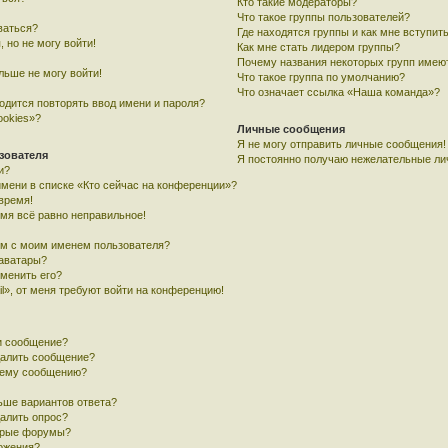
Кто такие модераторы?
Что такое группы пользователей?
ваться?
Где находятся группы и как мне вступить
, но не могу войти!
Как мне стать лидером группы?
Почему названия некоторых групп имею
льше не могу войти!
Что такое группа по умолчанию?
Что означает ссылка «Наша команда»?
одится повторять ввод имени и пароля?
ookies»?
Личные сообщения
Я не могу отправить личные сообщения!
зователя
Я постоянно получаю нежелательные ли
и?
имени в списке «Кто сейчас на конференции»?
время!
емя всё равно неправильное!
ом с моим именем пользователя?
 аватары?
зменить его?
l», от меня требуют войти на конференцию!
и сообщение?
далить сообщение?
воему сообщению?
ьше вариантов ответа?
далить опрос?
орые форумы?
ложения?