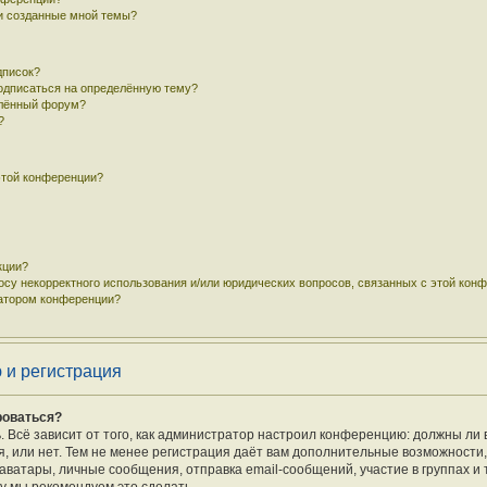
 и созданные мной темы?
дписок?
подписаться на определённую тему?
елённый форум?
?
этой конференции?
кции?
осу некорректного использования и/или юридических вопросов, связанных с этой кон
ратором конференции?
 и регистрация
роваться?
ь. Всё зависит от того, как администратор настроил конференцию: должны ли 
 или нет. Тем не менее регистрация даёт вам дополнительные возможности
ватары, личные сообщения, отправка email-сообщений, участие в группах и т.