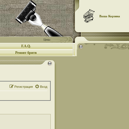
Ваша Корзина
Цены:
F.A.Q.
Ремонт бритв
Регистрация
Вход