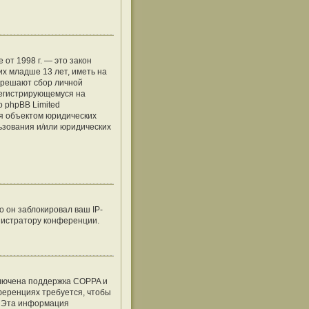
е от 1998 г. — это закон
х младше 13 лет, иметь на
азрешают сбор личной
регистрирующемуся на
о phpBB Limited
я объектом юридических
льзования и/или юридических
 он заблокировал ваш IP-
нистратору конференции.
ключена поддержка COPPA и
нференциях требуется, чтобы
. Эта информация