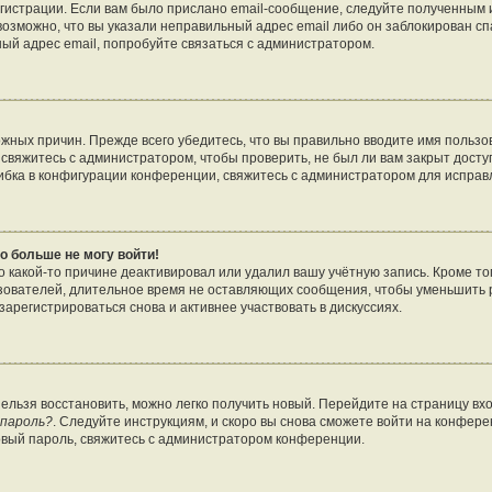
гистрации. Если вам было прислано email-сообщение, следуйте полученным и
возможно, что вы указали неправильный адрес email либо он заблокирован с
ный адрес email, попробуйте связаться с администратором.
жных причин. Прежде всего убедитесь, что вы правильно вводите имя пользо
свяжитесь с администратором, чтобы проверить, не был ли вам закрыт досту
бка в конфигурации конференции, свяжитесь с администратором для исправ
о больше не могу войти!
 какой-то причине деактивировал или удалил вашу учётную запись. Кроме то
зователей, длительное время не оставляющих сообщения, чтобы уменьшить 
арегистрироваться снова и активнее участвовать в дискуссиях.
нельзя восстановить, можно легко получить новый. Перейдите на страницу в
 пароль?
. Следуйте инструкциям, и скоро вы снова сможете войти на конфер
овый пароль, свяжитесь с администратором конференции.