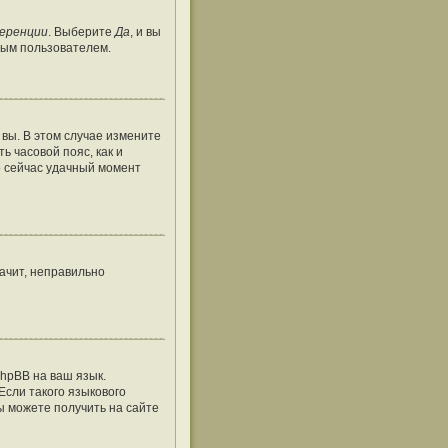
ференции
. Выберите
Да
, и вы
тым пользователем.
 вы. В этом случае измените
ть часовой пояс, как и
о сейчас удачный момент
ачит, неправильно
hpBB на ваш язык.
Если такого языкового
ы можете получить на сайте