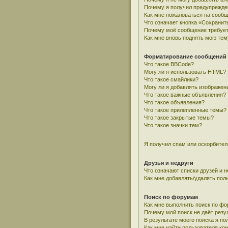
Почему я получил предупрежде
Как мне пожаловаться на сооб
Что означает кнопка «Сохранит
Почему моё сообщение требует
Как мне вновь поднять мою тем
Форматирование сообщений 
Что такое BBCode?
Могу ли я использовать HTML?
Что такое смайлики?
Могу ли я добавлять изображен
Что такое важные объявления?
Что такое объявления?
Что такое прилепленные темы?
Что такое закрытые темы?
Что такое значки тем?
Я получил спам или оскорбитель
Друзья и недруги
Что означают списки друзей и н
Как мне добавлять/удалять пол
Поиск по форумам
Как мне выполнить поиск по ф
Почему мой поиск не даёт резу
В результате моего поиска я по
Как мне найти пользователя к