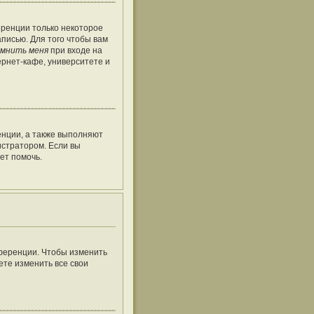
еренции только некоторое
аписью. Для того чтобы вам
мнить меня
при входе на
рнет-кафе, университете и
енции, а также выполняют
истратором. Если вы
ет помочь.
нференции. Чтобы изменить
ете изменить все свои