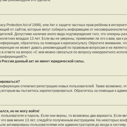
му мы рекомендуем это сделать.
vacy Protection Act of 1998), или Акт о защите частных прав ребёнка в интернет
ющий от сайтов, которые могут собирать информацию от несовершеннолетни
дителей. Допустимо наличие иного вида подтверждения того, что опекуны р
летних младше 13 лет. Если вы не уверены, применимо ли это к вам, как к 
онференции, обратитесь за помощью к юрисконсульту. Обратите внимание, чт
еренции не может давать рекомендаций по правовым вопросам и не являетс
 в ответе на вопрос «С кем можно связаться по вопросу некорректного испо
 конференцией?».
 России данный акт не имеет юридической силы.
.
рироваться?
нференции отключил регистрацию новых пользователей. Также возможно, что
д которым вы пытаетесь зарегистрироваться. Обратитесь за помощью к адми
ался, но не могу войти!
 пользователя и пароль. Если они верны, то возможны два варианта. Если в
, что вам менее 13 лет, следуйте полученным инструкциям. На некоторых ко
были активированы пользователями или администратором до входа в систему