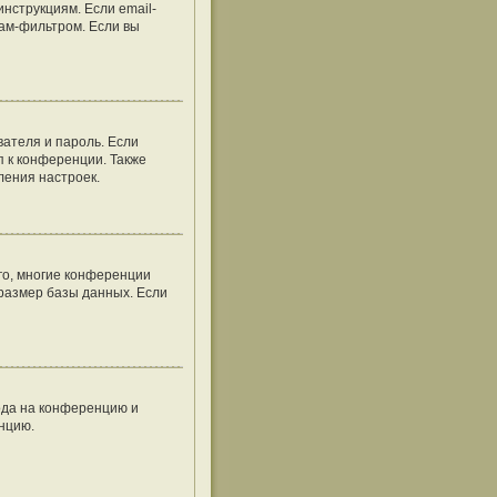
нструкциям. Если email-
пам-фильтром. Если вы
вателя и пароль. Если
п к конференции. Также
ления настроек.
го, многие конференции
размер базы данных. Если
хода на конференцию и
енцию.