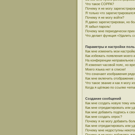
Что такое COPPA?
Почему я не могу зарегистриро
Я только что зарегистрировался
Почему я не могу войти?
Я давно зарегистрирован, но бо
Я забыл пароль!
Почему мне периодически прих
Что делает функция «Удалить c
Параметры и настройки поль
Как мне изменить мои настройк
Как избежать появления моего 
На конференции неправильное 
Я изменил часовой пояс, но вр
Моего языка нет в списке!
Что означают изображения ряд
Как мне включить отображение
Что такое звание и как я могу и
Когда я щёлкаю по ссылке «emai
Создание сообщений
Как мне создать новую тему ил
Как мне отредактировать или у
Как мне добавить подпись к с
Как мне создать опрос?
Почему я не могу добавить бол
Как мне отредактировать или у
Почему мне недоступны некот
Почему я не могу добавлять в