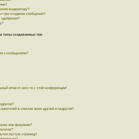
ние?
щения модератору?
ь» при создании сообщения?
 одобрения?
у?
и типы создаваемых тем
ия к сообщениям?
ный email от кого-то с этой конференции!
едругов?
ьзователей в списках моих друзей и недругов?
оруму или форумам?
льтатов?
лучил пустую страницу!
онференции?