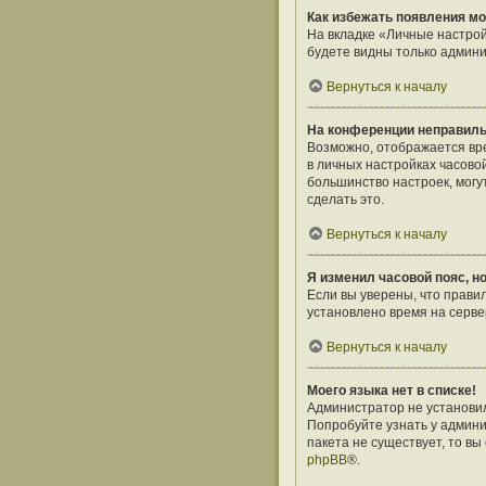
Как избежать появления мо
На вкладке «Личные настро
будете видны только админи
Вернуться к началу
На конференции неправиль
Возможно, отображается врем
в личных настройках часовой 
большинство настроек, могу
сделать это.
Вернуться к началу
Я изменил часовой пояс, н
Если вы уверены, что прави
установлено время на серв
Вернуться к началу
Моего языка нет в списке!
Администратор не установил
Попробуйте узнать у админи
пакета не существует, то в
phpBB
®.