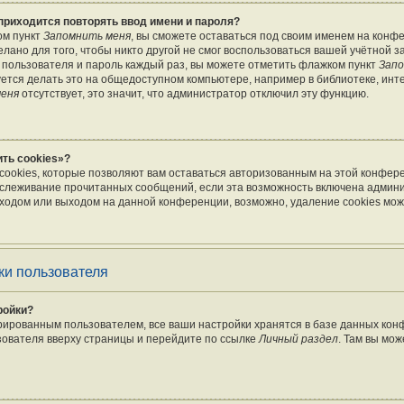
приходится повторять ввод имени и пароля?
ом пункт
Запомнить меня
, вы сможете оставаться под своим именем на конф
лано для того, чтобы никто другой не смог воспользоваться вашей учётной з
 пользователя и пароль каждый раз, вы можете отметить флажком пункт
Запо
тся делать это на общедоступном компьютере, например в библиотеке, инте
меня
отсутствует, это значит, что администратор отключил эту функцию.
ть cookies»?
cookies, которые позволяют вам оставаться авторизованным на этой конфер
отслеживание прочитанных сообщений, если эта возможность включена админ
ходом или выходом на данной конференции, возможно, удаление cookies мож
ки пользователя
ройки?
рированным пользователем, все ваши настройки хранятся в базе данных ко
зователя вверху страницы и перейдите по ссылке
Личный раздел
. Там вы мож