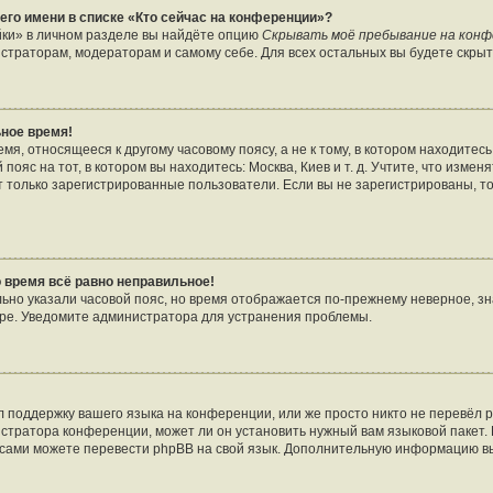
его имени в списке «Кто сейчас на конференции»?
йки» в личном разделе вы найдёте опцию
Скрывать моё пребывание на кон
страторам, модераторам и самому себе. Для всех остальных вы будете скры
ное время!
я, относящееся к другому часовому поясу, а не к тому, в котором находитесь
пояс на тот, в котором вы находитесь: Москва, Киев и т. д. Учтите, что изменя
т только зарегистрированные пользователи. Если вы не зарегистрированы, т
о время всё равно неправильное!
льно указали часовой пояс, но время отображается по-прежнему неверное, зн
ере. Уведомите администратора для устранения проблемы.
 поддержку вашего языка на конференции, или же просто никто не перевёл p
стратора конференции, может ли он установить нужный вам языковой пакет. 
ы сами можете перевести phpBB на свой язык. Дополнительную информацию в