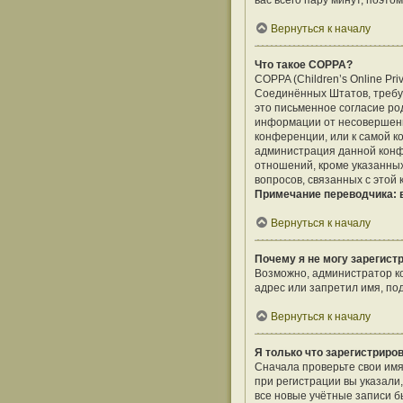
вас всего пару минут, поэто
Вернуться к началу
Что такое COPPA?
COPPA (Children’s Online Pri
Соединённых Штатов, требу
это письменное согласие ро
информации от несовершенно
конференции, или к самой к
администрация данной конф
отношений, кроме указанных
вопросов, связанных с этой
Примечание переводчика: в
Вернуться к началу
Почему я не могу зарегист
Возможно, администратор ко
адрес или запретил имя, по
Вернуться к началу
Я только что зарегистриров
Сначала проверьте свои имя
при регистрации вы указали
все новые учётные записи 