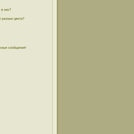
 в них?
т разные цвета?
чные сообщения!